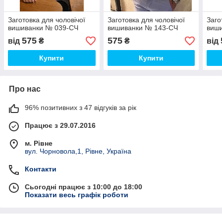
Заготовка для чоловічої
Заготовка для чоловічої
Заго
вишиванки № 039-СЧ
вишиванки № 143-СЧ
виши
575
575
від
₴
₴
від
Купити
Купити
Про нас
96% позитивних з 47 відгуків за рік
Працює з 29.07.2016
м. Рівне
вул. Чорновола,1, Рівне, Україна
Контакти
Сьогодні працює з 10:00 до 18:00
Показати весь графік роботи