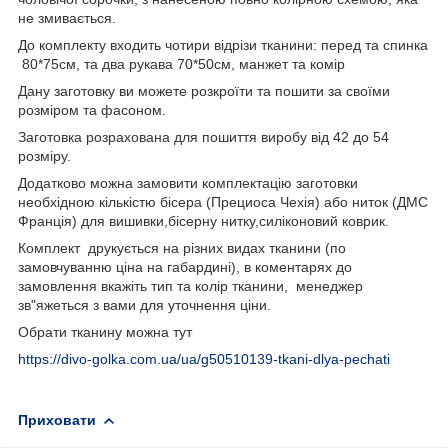
не змивається.
До комплекту входить чотири відрізи тканини: перед та спинка
80*75см, та два рукава 70*50см, манжет та комір
Дану заготовку ви можете розкроїти та пошити за своїми
розміром та фасоном.
Заготовка розрахована для пошиття виробу від 42 до 54
розміру.
Додатково можна замовити комплектацію заготовки
необхідною кількістю бісера (Прециоса Чехія) або ниток (ДМС
Франція) для вишивки,бісерну нитку,силіконовий коврик.
Комплект друкується на різних видах тканини (по
замовчуванню ціна на габардині), в коментарях до
замовлення вкажіть тип та колір тканини, менеджер
зв"яжеться з вами для уточнення ціни.
Обрати тканину можна тут
https://divo-golka.com.ua/ua/g50510139-tkani-dlya-pechati
Приховати