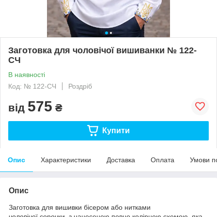
Заготовка для чоловічої вишиванки № 122-
СЧ
В наявності
Код: № 122-СЧ
Роздріб
575
від
₴
Купити
Опис
Характеристики
Доставка
Оплата
Умови п
Опис
Заготовка для вишивки бісером або нитками
чоловічої сорочки, з нанесеною повно колірною схемою, яка