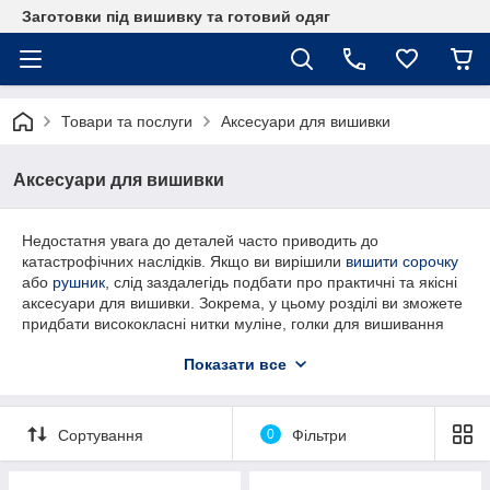
Заготовки під вишивку та готовий одяг
Товари та послуги
Аксесуари для вишивки
Аксесуари для вишивки
Недостатня увага до деталей часто приводить до
катастрофічних наслідків. Якщо ви вирішили
вишити сорочку
або
рушник
, слід заздалегідь подбати про практичні та якісні
аксесуари для вишивки. Зокрема, у цьому розділі ви зможете
придбати висококласні нитки муліне, голки для вишивання
бісером і нитками, бісерну нитку, а також планшетку
Показати все
(органайзер) для намистинок. Завдяки таким зручним
помічникам ви зможете впоратись з роботою значно швидше
і отримати від процесу справжнє задоволення. Також
зазначимо, що усі представлені товари цілком відповідають
Сортування
0
Фільтри
міжнародним стандартам якості.
Широкий асортимент аксесуарів для