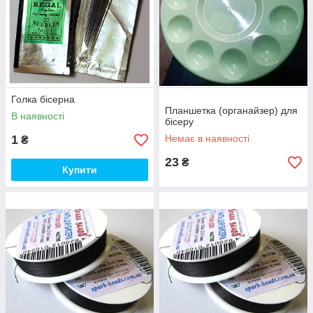
захочете від них відмовлятися. Поспішайте замовити якісні
товари за демократичними цінами!
Голка бісерна
Планшетка (органайзер) для
В наявності
бісеру
1
Немає в наявності
₴
23
₴
Купити