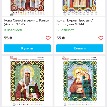
Ікона Святої мучениці Каліси
Ікона Покров Пресвятої
(Аліси) №145
Богородиці №144
В наявності
В наявності
55
55
₴
₴
Купити
Купити