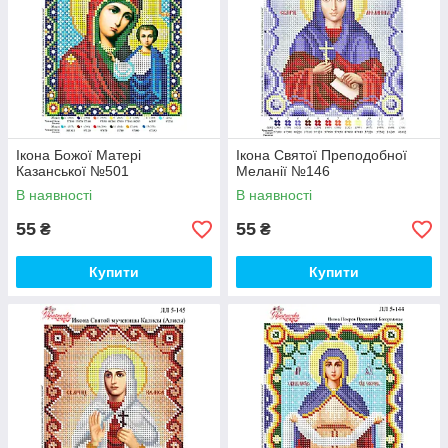
Ікона Божої Матері
Ікона Святої Преподобної
Казанської №501
Меланії №146
В наявності
В наявності
55
55
₴
₴
Купити
Купити