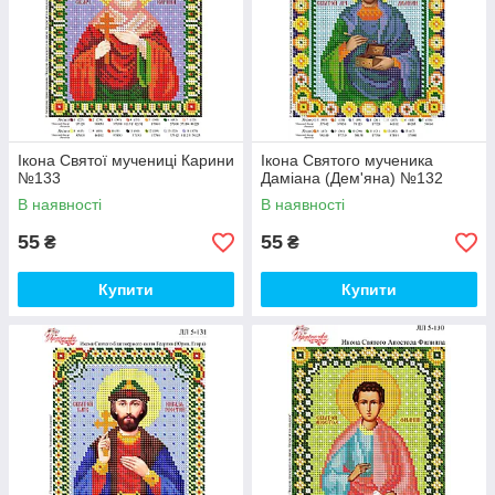
Ікона Святої мучениці Карини
Ікона Святого мученика
№133
Даміана (Дем'яна) №132
В наявності
В наявності
55
55
₴
₴
Купити
Купити