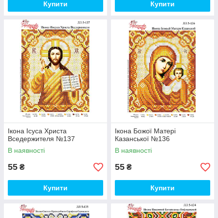
Купити
Купити
Ікона Ісуса Христа
Ікона Божої Матері
Вседержителя №137
Казанської №136
В наявності
В наявності
55
55
₴
₴
Купити
Купити