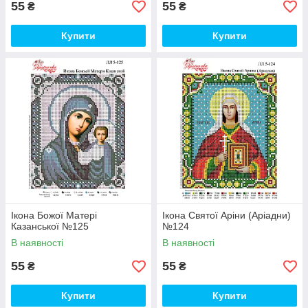
55
55
₴
₴
Купити
Купити
Ікона Божої Матері
Ікона Святої Аріни (Аріадни)
Казанської №125
№124
В наявності
В наявності
55
55
₴
₴
Купити
Купити