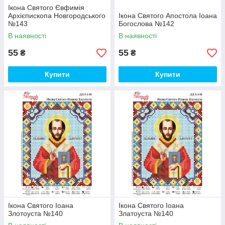
Ікона Святого Євфимія
Архієпископа Новгородського
Ікона Святого Апостола Іоана
№143
Богослова №142
В наявності
В наявності
55
55
₴
₴
Купити
Купити
Ікона Святого Іоана
Ікона Святого Іоана
Злотоуста №140
Златоуста №140