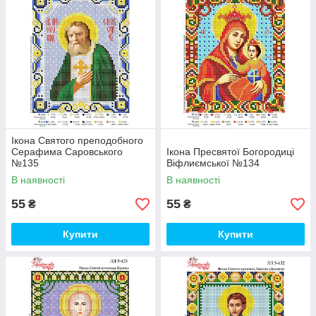
Ікона Святого преподобного
Серафима Саровського
Ікона Пресвятої Богородиці
№135
Віфлиємської №134
В наявності
В наявності
55
55
₴
₴
Купити
Купити