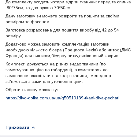
До комплекту входить чотири відрізи тканини: перед та спинка
80*75см, та два рукава 70*50см.
Дану заготовку ви можете розкроїти та пошити за своїми
розміром та фасоном.
Заготовка розрахована для пошиття виробу від 42 до 54
розміру.
Додатково можна замовити комплектацію заготовки
необхідною кількістю бісера (Прециоса Чехія) або ниток (ДМС
Франція) для вишивки,бісерну нитку,силіконовий коврик.
Комплект друкується на різних видах тканини (по
замовчуванню ціна на габардині), в коментарях до
замовлення вкажіть тип та колір тканини, менеджер
зв"яжеться з вами для уточнення ціни.
Обрати тканину можна тут
https://divo-golka.com.ua/ua/g50510139-tkani-dlya-pechati
Приховати