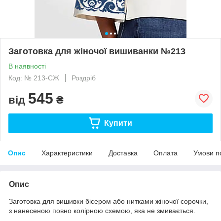
Заготовка для жіночої вишиванки №213
В наявності
Код: № 213-СЖ
Роздріб
545
від
₴
Купити
Опис
Характеристики
Доставка
Оплата
Умови п
Опис
Заготовка для вишивки бісером або нитками жіночої сорочки,
з нанесеною повно колірною схемою, яка не змивається.