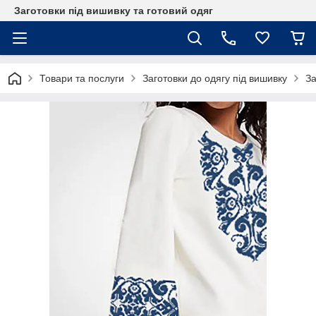
Заготовки під вишивку та готовий одяг
Товари та послуги
Заготовки до одягу під вишивку
За