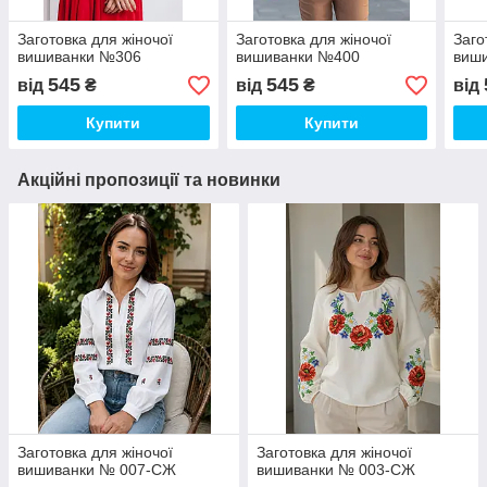
Заготовка для жіночої
Заготовка для жіночої
Заго
вишиванки №306
вишиванки №400
виш
545
545
від
₴
від
₴
від
Купити
Купити
Акційні пропозиції та новинки
Заготовка для жіночої
Заготовка для жіночої
вишиванки № 007-СЖ
вишиванки № 003-СЖ