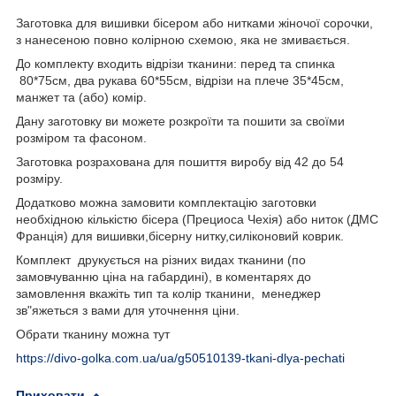
Заготовка для вишивки бісером або нитками жіночої сорочки,
з нанесеною повно колірною схемою, яка не змивається.
До комплекту входить відрізи тканини: перед та спинка
80*75см, два рукава 60*55см, відрізи на плече 35*45см,
манжет та (або) комір.
Дану заготовку ви можете розкроїти та пошити за своїми
розміром та фасоном.
Заготовка розрахована для пошиття виробу від 42 до 54
розміру.
Додатково можна замовити комплектацію заготовки
необхідною кількістю бісера (Прециоса Чехія) або ниток (ДМС
Франція) для вишивки,бісерну нитку,силіконовий коврик.
Комплект друкується на різних видах тканини (по
замовчуванню ціна на габардині), в коментарях до
замовлення вкажіть тип та колір тканини, менеджер
зв"яжеться з вами для уточнення ціни.
Обрати тканину можна тут
https://divo-golka.com.ua/ua/g50510139-tkani-dlya-pechati
Приховати