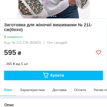
Заготовка для жіночої вишиванки № 211-
сж(бохо)
В наявності
Код: № 211-СЖ (БОХО)
Опт і роздріб
595
₴
365 ₴
від 5 шт.
Купити
Опис
Характеристики
Доставка
Оплата
Умови п
Опис