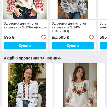
Заготовка для жіночої
Заготовка для жіночої
Заго
вишиванки №196-сж(бохо)
вишиванки №149-
виши
СЖ(БОХО)
595
595
595
₴
від
₴
Купити
Купити
Акційні пропозиції та новинки