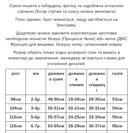
Сукня пошита з габардину, фатіну та оздоблена атласною
стрічкою.(Колір стрічки та поясу можна змінювати)
Пояс окремо, бант знімається, ззаду застібається на
блискавку.
Додатково можна замовити комплектацію заготовки
необхідною кількістю бісера (Прециоса Чехія) або ниток (ДМС
Франція) для вишивки, бісерну нитку, силіконовий коврик.
Розмір оберіть тільки згідно розмірної сітки та вкажіть в
коментарі до замовлення, менеджер зв`яжеться з вами для
уточнення деталей.
ріст
вік
довжин
довжин
довжин
талія
а сукні
а
а
спинки
спідниц
і
98см
2-3р.
49-50см
19-20см
29-30см
53см
104см
3-4р.
50-51см
20-21см
30-31см
54см
110см
5-6р.
55-57см
24-25см
33-34см
55см
116см
6-7р.
63-65см
28-29см
36-37см
56см