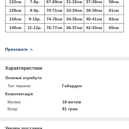
122см
7-8р.
67-69см
31-32см
37-38см
58см
128см
8-9р.
70-71см
33-34см
38-39см
61см
134см
9-10р.
74-76см
34-35см
40-41см
63см
140см
11-12р.
76-77см
36-37см
42-43см
65см
Приховати
Характеристики
Основні атрибути
Тип тканини
Габардин
Комплектація
Муліне
18 мотків
Бісер
81 грам
Умови доставки