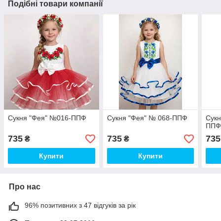
Подібні товари компанії
Сукня "Фея" №016-ППФ
Сукня "Фея" № 068-ППФ
Сукн
ППФ
735
735
735
₴
₴
Купити
Купити
Про нас
96% позитивних з 47 відгуків за рік