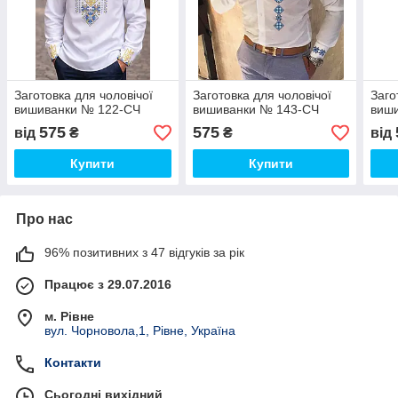
Заготовка для чоловічої
Заготовка для чоловічої
Заго
вишиванки № 122-СЧ
вишиванки № 143-СЧ
виши
575
575
від
₴
₴
від
Купити
Купити
Про нас
96% позитивних з 47 відгуків за рік
Працює з 29.07.2016
м. Рівне
вул. Чорновола,1, Рівне, Україна
Контакти
Сьогодні вихідний