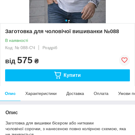
Заготовка для чоловічої вишиванки №088
В наявності
Код: № 088-СЧ
Роздріб
575
від
₴
Купити
Опис
Характеристики
Доставка
Оплата
Умови п
Опис
Заготовка для вишивки бісером або нитками
чоловічої сорочки, з нанесеною повно колірною схемою, яка
не змивається.