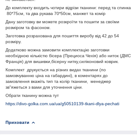
До комплекту входить чотири відрізи тканини: перед та спинка
80*75см, та два рукава 70*50см, манжет та комір
Дану заготовку ви можете розкроїти та пошити за своїми
розміром та фасоном.
Заготовка розрахована для пошиття виробу від 42 до 54
розміру.
Додатково можна замовити комплектацію заготовки
необхідною кількістю бісера (Прециоса Чехія) або ниток (ДМС
Франція) для вишивки,бісерну нитку,силіконовий коврик.
Комплект друкується на різних видах тканини (по
замовчуванню ціна на габардині), в коментарях до
замовлення вкажіть тип та колір тканини, менеджер
зв"яжеться з вами для уточнення ціни.
Обрати тканину можна тут
https://divo-golka.com.ua/ua/g50510139-tkani-dlya-pechati
Приховати