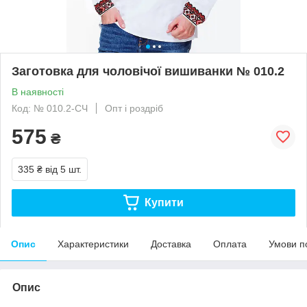
Заготовка для чоловічої вишиванки № 010.2
В наявності
Код: № 010.2-СЧ
Опт і роздріб
575
₴
335 ₴
від 5 шт.
Купити
Опис
Характеристики
Доставка
Оплата
Умови п
Опис