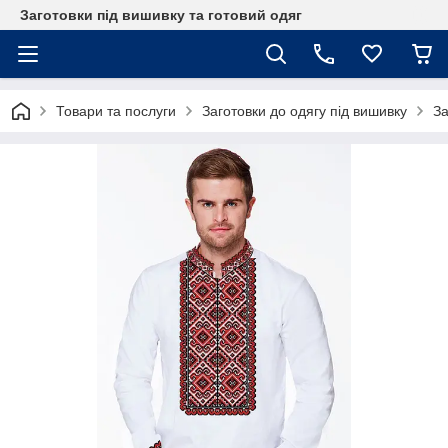
Заготовки під вишивку та готовий одяг
Товари та послуги
Заготовки до одягу під вишивку
За