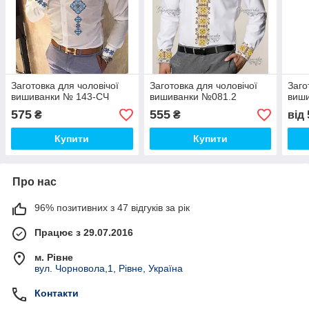
Заготовка для чоловічої
Заготовка для чоловічої
Заго
вишиванки № 143-СЧ
вишиванки №081.2
виши
575
555
₴
₴
від
Купити
Купити
Про нас
96% позитивних з 47 відгуків за рік
Працює з 29.07.2016
м. Рівне
вул. Чорновола,1, Рівне, Україна
Контакти