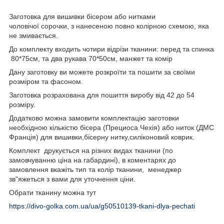
Заготовка для вишивки бісером або нитками
чоловічої сорочки, з нанесеною повно колірною схемою, яка
не змивається.
До комплекту входить чотири відрізи тканини: перед та спинка
80*75см, та два рукава 70*50см, манжет та комір
Дану заготовку ви можете розкроїти та пошити за своїми
розміром та фасоном.
Заготовка розрахована для пошиття виробу від 42 до 54
розміру.
Додатково можна замовити комплектацію заготовки
необхідною кількістю бісера (Прециоса Чехія) або ниток (ДМС
Франція) для вишивки,бісерну нитку,силіконовий коврик.
Комплект друкується на різних видах тканини (по
замовчуванню ціна на габардині), в коментарях до
замовлення вкажіть тип та колір тканини, менеджер
зв"яжеться з вами для уточнення ціни.
Обрати тканину можна тут
https://divo-golka.com.ua/ua/g50510139-tkani-dlya-pechati