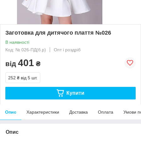
Заготовка для дитячого плаття №026
В наявності
Код: № 026-ПД(б.р)
Опт і роздріб
401
від
₴
252 ₴
від 5 шт.
Купити
Опис
Характеристики
Доставка
Оплата
Умови п
Опис