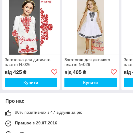
Заготовка для дитячого
Заготовка для дитячого
Заго
плаття №026
плаття №026
пла
425
405
від
₴
від
₴
від
Купити
Купити
Про нас
96% позитивних з 47 відгуків за рік
Працює з 29.07.2016