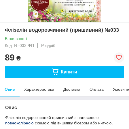
Флізелін водорозчинний (пришивний) №033
В наявності
Код: № 033-ФП
Роздріб
89
₴
Купити
Опис
Характеристики
Доставка
Оплата
Умови п
Опис
Флізелін водорозчинний пришивний з нанесеною
повноколірною
схемою під вишивку бісером або ниткою.