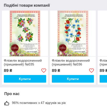
Подібні товари компанії
Флізелін водорозчинний
Флізелін водорозчинний
Фліз
(пришивний) №035
(пришивний) №036
(пр
89
89
89
₴
₴
Купити
Купити
Про нас
96% позитивних з 47 відгуків за рік