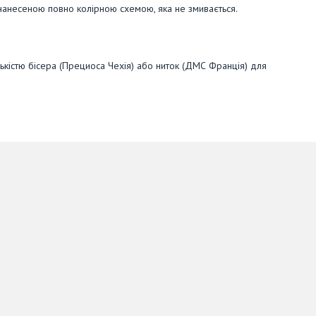
нанесеною повно колірною схемою, яка не змивається.
кістю бісера (Прециоса Чехія) або ниток (ДМС Франція) для