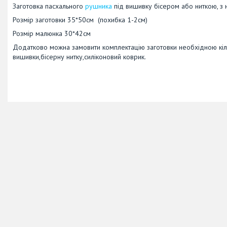
Заготовка пасхального
рушника
під вишивку бісером або ниткою, з 
Розмір заготовки 35*50см (похибка 1-2см)
Розмір малюнка 30*42см
Додатково можна замовити комплектацію заготовки необхідною кіль
вишивки,бісерну нитку,силіконовий коврик.