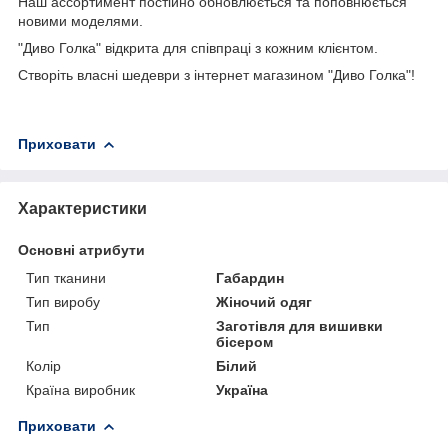
Наш ассортимент постійно обновлюється та поповнюється
новими моделями.
"Диво Голка" відкрита для співпраці з кожним клієнтом.
Створіть власні шедеври з інтернет магазином "Диво Голка"!
Приховати
Характеристики
Основні атрибути
Тип тканини
Габардин
Тип виробу
Жіночий одяг
Тип
Заготівля для вишивки
бісером
Колір
Білий
Країна виробник
Україна
Приховати