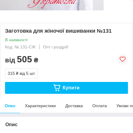
Заготовка для жіночої вишиванки №131
В наявності
Код: № 131-СЖ
Опт і роздріб
505
від
₴
315 ₴
від 5 шт.
Купити
Опис
Характеристики
Доставка
Оплата
Умови п
Опис