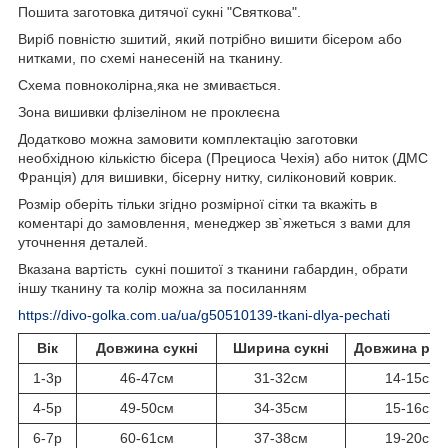
Пошита заготовка дитячої сукні "Святкова".
Виріб повністю зшитий, який потрібно вишити бісером або
нитками, по схемі нанесеній на тканину.
Схема повноколірна,яка не змивається.
Зона вишивки флізеліном не проклеєна
Додатково можна замовити комплектацію заготовки
необхідною кількістю бісера (Прециоса Чехія) або ниток (ДМС
Франція) для вишивки, бісерну нитку, силіконовий коврик.
Розмір оберіть тільки згідно розмірної сітки та вкажіть в
коментарі до замовлення, менеджер зв`яжеться з вами для
уточнення деталей.
Вказана вартість сукні пошитої з тканини габардин, обрати
іншу тканину та колір можна за посиланням
https://divo-golka.com.ua/ua/g50510139-tkani-dlya-pechati
Вік
Довжина сукні
Ширина сукні
Довжина рук
1-3р
46-47см
31-32см
14-15см
4-5р
49-50см
34-35см
15-16см
6-7р
60-61см
37-38см
19-20см