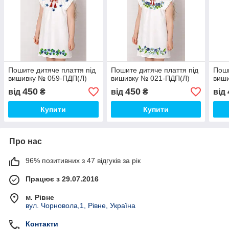
Пошите дитяче плаття під
Пошите дитяче плаття під
Поши
вишивку № 059-ПДП(Л)
вишивку № 021-ПДП(Л)
виш
450
450
від
₴
від
₴
від
Купити
Купити
Про нас
96% позитивних з 47 відгуків за рік
Працює з 29.07.2016
м. Рівне
вул. Чорновола,1, Рівне, Україна
Контакти