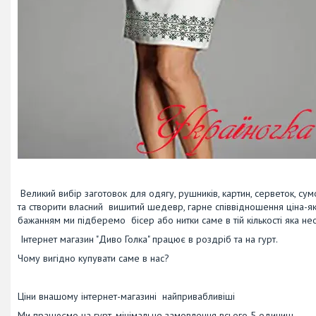
Великий вибір заготовок для одягу, рушників, картин, серветок, су
та створити власний вишитий шедевр, гарне співвідношення ціна-як
бажанням ми підберемо бісер або нитки саме в тій кількості яка не
Інтернет магазин "Диво Голка" працює в роздріб та на гурт.
Чому вигідно купувати саме в нас?
Ціни внашому інтернет-магазині найпривабливіші
Ми працюємо на гурт, мінімальне замовлення всього 5 одиниць.