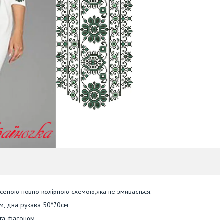
есеною повно колірною схемою,яка не змивається.
см, два рукава 50*70см
 та фасоном.