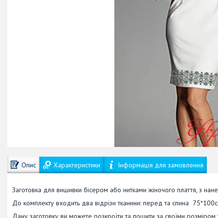
Опис
Характеристики
Інформація для замовлення
Заготовка для вишивки бісером або нитками жіночого плаття, з нан
До комплекту входить два відрізи тканини: перед та спина 75*100
Дану заготовку ви можете розкроїти та пошити за своїми розміром