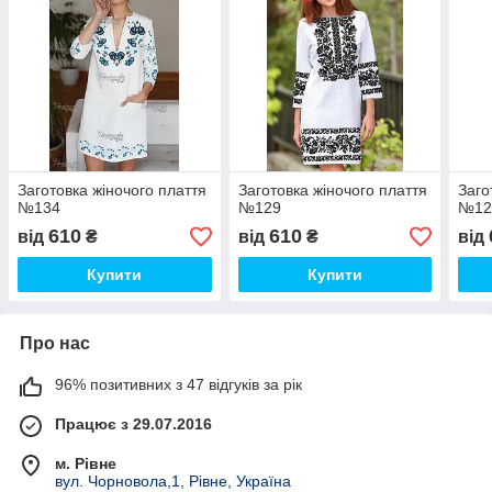
Заготовка жіночого плаття
Заготовка жіночого плаття
Заго
№134
№129
№12
610
610
від
₴
від
₴
від
Купити
Купити
Про нас
96% позитивних з 47 відгуків за рік
Працює з 29.07.2016
м. Рівне
вул. Чорновола,1, Рівне, Україна