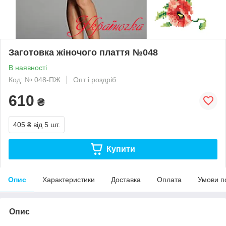
Заготовка жіночого плаття №048
В наявності
Код: № 048-ПЖ
Опт і роздріб
610
₴
405 ₴
від 5 шт.
Купити
Опис
Характеристики
Доставка
Оплата
Умови п
Опис