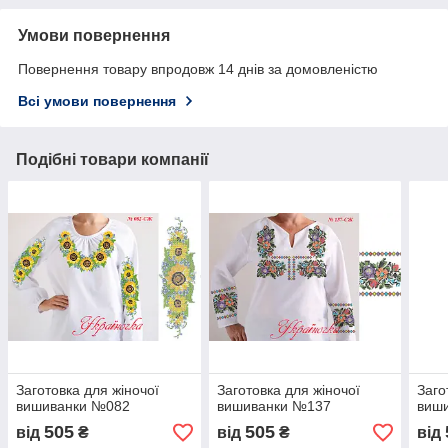
Умови повернення
Повернення товару впродовж 14 днів за домовленістю
Всі умови повернення
Подібні товари компанії
Заготовка для жіночої
Заготовка для жіночої
Заго
вишиванки №082
вишиванки №137
виш
505
505
від
₴
від
₴
від