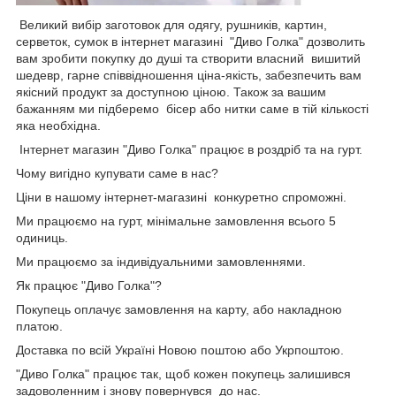
Великий вибір заготовок для одягу, рушників, картин,
серветок, сумок в інтернет магазині "Диво Голка" дозволить
вам зробити покупку до душі та створити власний вишитий
шедевр, гарне співвідношення ціна-якість, забезпечить вам
якісний продукт за доступною ціною. Також за вашим
бажанням ми підберемо бісер або нитки саме в тій кількості
яка необхідна.
Інтернет магазин "Диво Голка" працює в роздріб та на гурт.
Чому вигідно купувати саме в нас?
Ціни в нашому інтернет-магазині конкуретно спроможні.
Ми працюємо на гурт, мінімальне замовлення всього 5
одиниць.
Ми працюємо за індивідуальними замовленнями.
Як працює "Диво Голка"?
Покупець оплачує замовлення на карту, або накладною
платою.
Доставка по всій Україні Новою поштою або Укрпоштою.
"Диво Голка" працює так, щоб кожен покупець залишився
задоволенним і знову повернувся до нас.