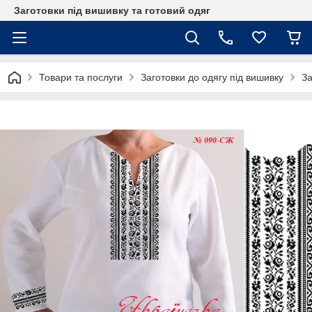
Заготовки під вишивку та готовий одяг
Товари та послуги
Заготовки до одягу під вишивку
За