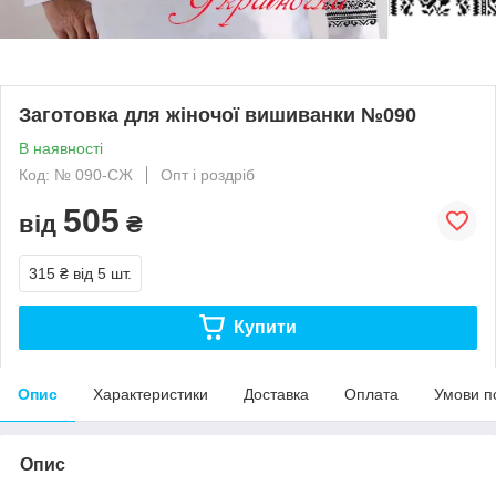
Заготовка для жіночої вишиванки №090
В наявності
Код: № 090-СЖ
Опт і роздріб
505
від
₴
315 ₴
від 5 шт.
Купити
Опис
Характеристики
Доставка
Оплата
Умови п
Опис