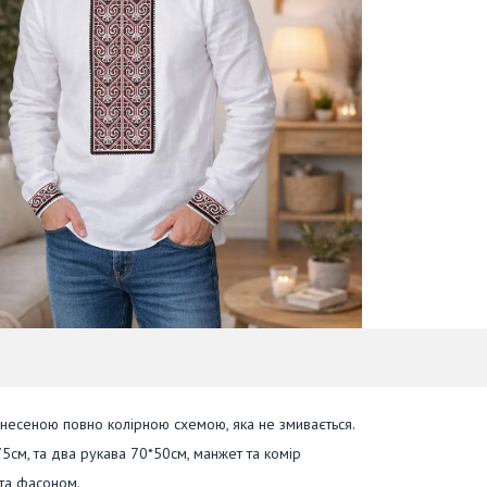
анесеною повно колірною схемою, яка не змивається.
5см, та два рукава 70*50см, манжет та комір
 та фасоном.