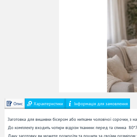
Опис
Характеристики
Інформація для замовлення
Заготовка для вишивки бісером або нитками чоловічої сорочки, з н
До комплекту входить чотири відрізи тканини: перед та спинка 80*7
Дану заготовку ви можете розкроїти та пошити за своїми розміром