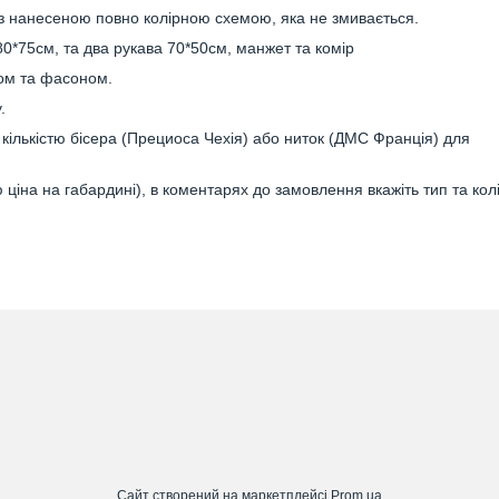
 з нанесеною повно колірною схемою, яка не змивається.
80*75см, та два рукава 70*50см, манжет та комір
ром та фасоном.
.
ількістю бісера (Прециоса Чехія) або ниток (ДМС Франція) для
ціна на габардині), в коментарях до замовлення вкажіть тип та кол
Сайт створений на маркетплейсі
Prom.ua