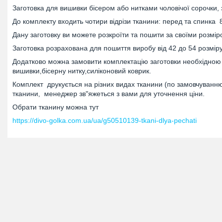
Заготовка для вишивки бісером або нитками чоловічої сорочки,
До комплекту входить чотири відрізи тканини: перед та спинка 
Дану заготовку ви можете розкроїти та пошити за своїми розмі
Заготовка розрахована для пошиття виробу від 42 до 54 розміру
Додатково можна замовити комплектацію заготовки необхідною к
вишивки,бісерну нитку,силіконовий коврик.
Комплект друкується на різних видах тканини (по замовчуванню 
тканини, менеджер зв"яжеться з вами для уточнення ціни.
Обрати тканину можна тут
https://divo-golka.com.ua/ua/g50510139-tkani-dlya-pechati