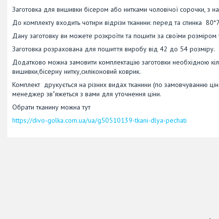
Заготовка для вишивки бісером або нитками чоловічої сорочки, з н
До комплекту входить чотири відрізи тканини: перед та спинка 80*7
Дану заготовку ви можете розкроїти та пошити за своїми розміром
Заготовка розрахована для пошиття виробу від 42 до 54 розміру.
Додатково можна замовити комплектацію заготовки необхідною кіль
вишивки,бісерну нитку,силіконовий коврик.
Комплект друкується на різних видах тканини (по замовчуванню ціна
менеджер зв"яжеться з вами для уточнення ціни.
Обрати тканину можна тут
https://divo-golka.com.ua/ua/g50510139-tkani-dlya-pechati