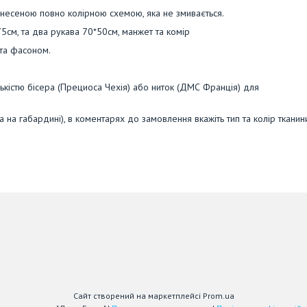
анесеною повно колірною схемою, яка не змивається.
5см, та два рукава 70*50см, манжет та комір
 та фасоном.
кістю бісера (Прециоса Чехія) або ниток (ДМС Франція) для
 на габардині), в коментарях до замовлення вкажіть тип та колір тканин
Сайт створений на маркетплейсі
Prom.ua