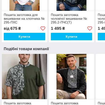
Пошита заготовка для
Пошита заготовка
Поши
вишиванки на хлопчика №
чоловічої вишиванки №
чоло
295-ПХС
295.2-ПЧС(Т)
295
675
1 495
1 4
від
₴
₴
Купити
Купити
Подібні товари компанії
Пошита заготовка
Пошита заготовка
Поши