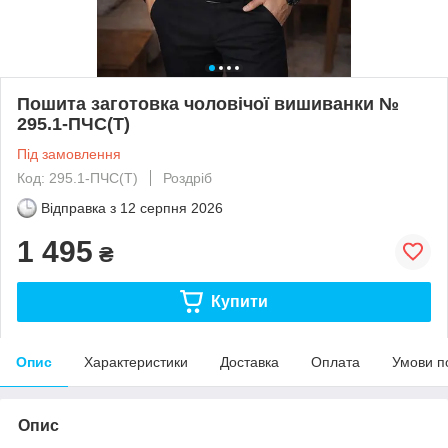
Пошита заготовка чоловічої вишиванки №
295.1-ПЧС(Т)
Під замовлення
Код: 295.1-ПЧС(Т)
Роздріб
Відправка з
12 серпня 2026
1 495
₴
Купити
Опис
Характеристики
Доставка
Оплата
Умови п
Опис