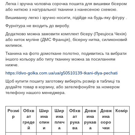
Легка і зручна чоловіча сорочка пошита для вишивки бісером
або ниткою з натуральної тканини з нанесеною схемою.
Вишиванку легко і зручно носити, підійде на будь-яку фігуру .
Фурнітура не входить до виробу.
Додатково можна замовити комплект бісеру (Преціоса Чехія)
або ниток муліне (ДМС Франція), бісерну нитка, силиконовий
килимок.
Тканина на фото домоткане полотно, подивитись та вибрати
іншого кольору або типу тканину можна за посиланням
нижче.
https://divo-golka.com.ua/ua/g50510139-tkani-dlya-pechati
Щоб купити пошиту заготовку виберіть розмір в таблиці та
додайте товар в корзину, або зателефонуйте за номером
телефону нашого менеджера.
Розмі
Обхв
Шир
Шир
Обхв
Довж
Довж
Комір
р
ат
ина
ина
ат
ина
ина
греде
спин
плеч
рука
рукав
соро
й
и
а
ва
а
чки