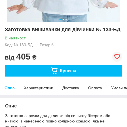
Заготовка вишиванки для дівчинки № 133-БД
В наявності
Код: № 133-БД
Роздріб
405
від
₴
Купити
Опис
Характеристики
Доставка
Оплата
Умови п
Опис
Заготовка сорочки для дівчинки під вишивку бісером або
ниткою, з нанесеною повно колірною схемою, яка не
змивається.