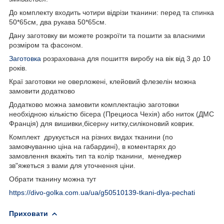
До комплекту входить чотири відрізи тканини: перед та спинка
50*65см, два рукава 50*65см.
Дану заготовку ви можете розкроїти та пошити за власними
розміром та фасоном.
Заготовка
розрахована для пошиття виробу на вік від 3 до 10
років.
Краї заготовки не оверложені, клейовий флезелін можна
замовити додатково
Додатково можна замовити комплектацію заготовки
необхідною кількістю бісера (Прециоса Чехія) або ниток (ДМС
Франція) для вишивки,бісерну нитку,силіконовий коврик.
Комплект друкується на різних видах тканини (по
замовчуванню ціна на габардині), в коментарях до
замовлення вкажіть тип та колір тканини, менеджер
зв"яжеться з вами для уточнення ціни.
Обрати тканину можна тут
https://divo-golka.com.ua/ua/g50510139-tkani-dlya-pechati
Приховати