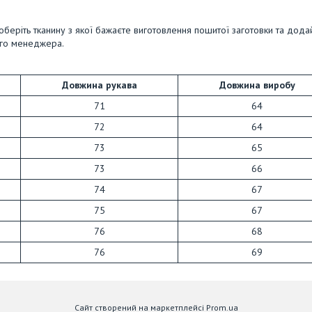
оберіть тканину з якої бажаєте виготовлення пошитої заготовки та дода
ого менеджера.
Довжина рукава
Довжина виробу
71
64
72
64
73
65
73
66
74
67
75
67
76
68
76
69
Сайт створений на маркетплейсі
Prom.ua