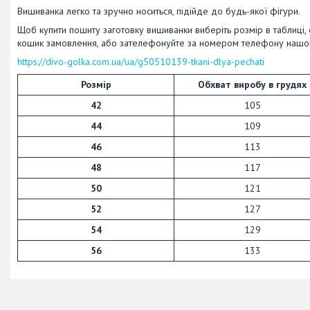
Вишиванка легко та зручно носиться, підійде до будь-якої фігури.
Щоб купити пошиту заготовку вишиванки виберіть розмір в таблиці, 
кошик замовлення, або зателефонуйте за номером телефону наш
https://divo-golka.com.ua/ua/g50510139-tkani-dlya-pechati
Розмір
Обхват виробу в грудях
42
105
44
109
46
113
48
117
50
121
52
127
54
129
56
133