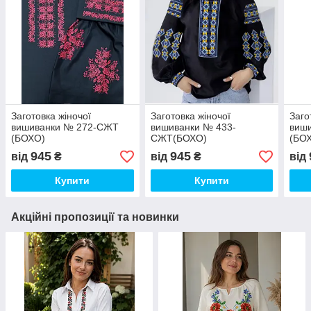
Заготовка жіночої
Заготовка жіночої
Заго
вишиванки № 272-СЖТ
вишиванки № 433-
виш
(БОХО)
СЖТ(БОХО)
(БО
945
945
від
₴
від
₴
від
Купити
Купити
Акційні пропозиції та новинки