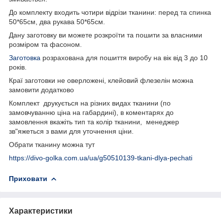
До комплекту входить чотири відрізи тканини: перед та спинка
50*65см, два рукава 50*65см.
Дану заготовку ви можете розкроїти та пошити за власними
розміром та фасоном.
Заготовка
розрахована для пошиття виробу на вік від 3 до 10
років.
Краї заготовки не оверложені, клейовий флезелін можна
замовити додатково
Комплект друкується на різних видах тканини (по
замовчуванню ціна на габардині), в коментарях до
замовлення вкажіть тип та колір тканини, менеджер
зв"яжеться з вами для уточнення ціни.
Обрати тканину можна тут
https://divo-golka.com.ua/ua/g50510139-tkani-dlya-pechati
Приховати
Характеристики