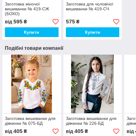
Заготовка жіночої
Заготовка для чоловічої
вишиванки № 419-СЖ
вишиванки № 419-СЧ
(БОХО)
595
575
від
₴
₴
Купити
Купити
Подібні товари компанії
Заготовка вишиванки для
Заготовка вишиванки для
Заго
дівчинки № 075-БД
дівчинки № 226-БД
дівч
405
405
від
₴
від
₴
від