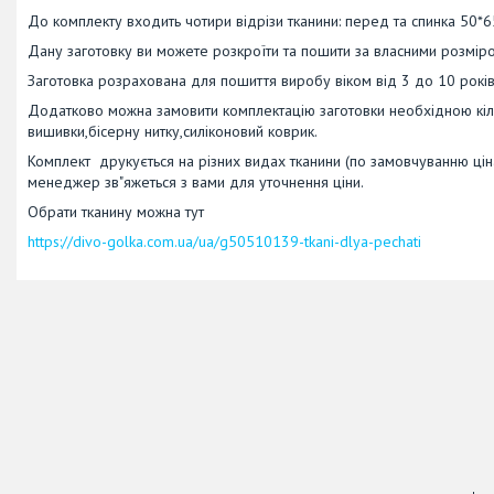
До комплекту входить чотири відрізи тканини: перед та спинка 50*6
Дану заготовку ви можете розкроїти та пошити за власними розмір
Заготовка розрахована для пошиття виробу віком від 3 до 10 років
Додатково можна замовити комплектацію заготовки необхідною кіль
вишивки,бісерну нитку,силіконовий коврик.
Комплект друкується на різних видах тканини (по замовчуванню ціна
менеджер зв"яжеться з вами для уточнення ціни.
Обрати тканину можна тут
https://divo-golka.com.ua/ua/g50510139-tkani-dlya-pechati