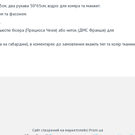
5см, два рукава 50*65см, відріз для коміра та манжет.
ом та фасоном.
.
кістю бісера (Прециоса Чехія) або ниток (ДМС Франція) для
 на габардині), в коментарях до замовлення вкажіть тип та колір тканин
Сайт створений на маркетплейсі
Prom.ua