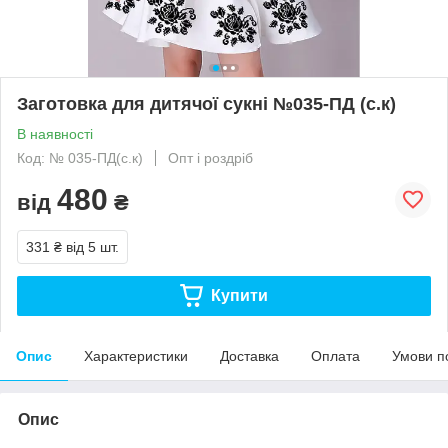
Заготовка для дитячої сукні №035-ПД (с.к)
В наявності
Код: № 035-ПД(с.к)
Опт і роздріб
480
від
₴
331 ₴
від 5 шт.
Купити
Опис
Характеристики
Доставка
Оплата
Умови п
Опис