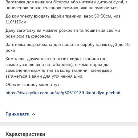
Заготовка для вишивки бісером або нитками дитячої сукні, з
нанесеною повно колірною схемою, яка не змивається.
До комплекту входять відрізи тканини: верх 50*50см, низ
110*110см.
Дану заготовку ви можете розкроїти та пошити за своїми
розміром та фасоном.
Заготовка розрахована для пошиття виробу на вік від 3 до 10
років
Комплект друкується на різних видах тканини (по
замовчуванню ціна на габардині), в коментарях до
замовлення вкажіть тип та колір тканини, менеджер
зв"яжеться з вами для уточнення ціни.
Обрати тканину можна тут
https://divo-golka.com.ua/ua/g50510139-tkani-dlya-pechati
Приховати
Характеристики