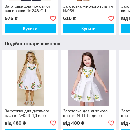
Заготовка для чоловічої
Заготовка жіночого плаття
Заго
вишиванки № 246-СЧ
№059
виш
575
610
₴
₴
від
Купити
Купити
Подібні товари компанії
Заготовка для дитячого
Заготовка для дитячого
Заго
плаття №083-ПД (с.к)
плаття №118-пд(с.к)
плат
480
480
від
₴
від
₴
від