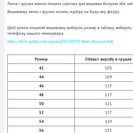
Легка і зручна жіноча пошита сорочка для вишивки бісером або нит
Вишиванку легко і зручно носити, підійде на будь-яку фігуру.
Щоб купити пошитий вишиванку виберіть розмір в таблиці, виберіть
телефону нашого менеджера.
https://divo-golka.com.ua/ua/g50510139-tkani-dlya-pechati
Розмір
Обхват виробу в грудях
42
105
44
109
46
113
48
117
50
121
52
127
54
129
56
133