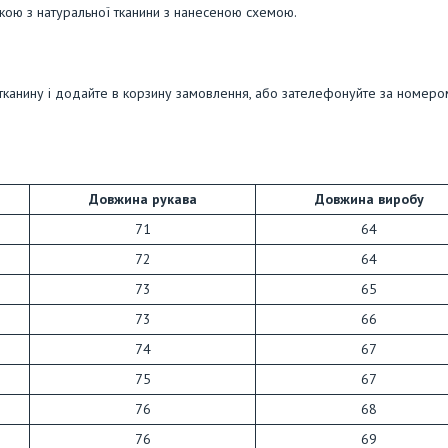
кою з натуральної тканини з нанесеною схемою.
 тканину і додайте в корзину замовлення, або зателефонуйте за номеро
Довжина рукава
Довжина виробу
71
64
72
64
73
65
73
66
74
67
75
67
76
68
76
69