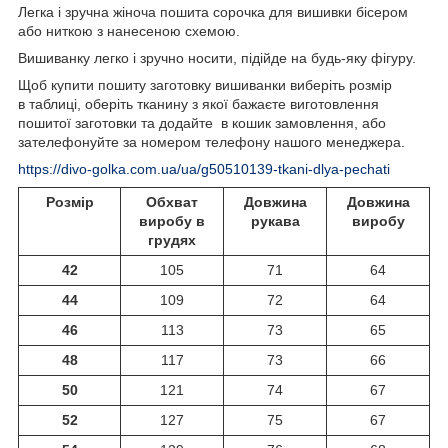
Легка і зручна жіноча пошита сорочка для вишивки бісером
або ниткою з нанесеною схемою.
Вишиванку легко і зручно носити, підійде на будь-яку фігуру.
Щоб купити пошиту заготовку вишиванки виберіть розмір
в таблиці, оберіть тканину з якої бажаєте виготовлення
пошитої заготовки та додайте в кошик замовлення, або
зателефонуйте за номером телефону нашого менеджера.
https://divo-golka.com.ua/ua/g50510139-tkani-dlya-pechati
Розмір
Обхват
Довжина
Довжина
виробу в
рукава
виробу
грудях
42
105
71
64
44
109
72
64
46
113
73
65
48
117
73
66
50
121
74
67
52
127
75
67