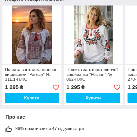
Пошита заготовка жіночої
Пошита заготовка жіночої
Поши
вишиванки "Реглан" №
вишиванки "Реглан" №
виши
311.1-ПЖС
052-ПЖС
278
1 295
1 295
1 2
₴
₴
Купити
Купити
Про нас
96% позитивних з 47 відгуків за рік