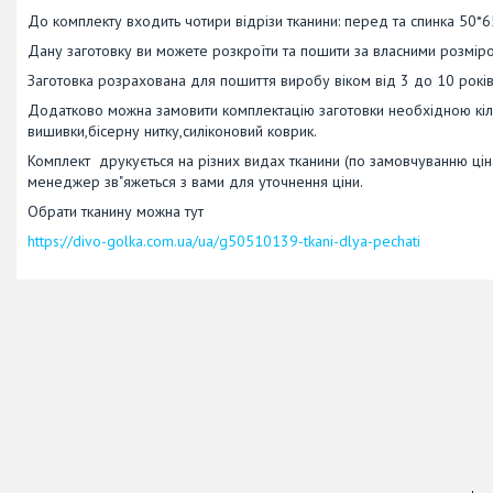
До комплекту входить чотири відрізи тканини: перед та спинка 50*6
Дану заготовку ви можете розкроїти та пошити за власними розмір
Заготовка розрахована для пошиття виробу віком від 3 до 10 років
Додатково можна замовити комплектацію заготовки необхідною кіль
вишивки,бісерну нитку,силіконовий коврик.
Комплект друкується на різних видах тканини (по замовчуванню ціна
менеджер зв"яжеться з вами для уточнення ціни.
Обрати тканину можна тут
https://divo-golka.com.ua/ua/g50510139-tkani-dlya-pechati