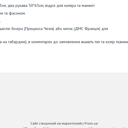
5см, два рукава 50*65см, відріз для коміра та манжет.
ом та фасоном.
.
кістю бісера (Прециоса Чехія) або ниток (ДМС Франція) для
 на габардині), в коментарях до замовлення вкажіть тип та колір тканин
Сайт створений на маркетплейсі
Prom.ua