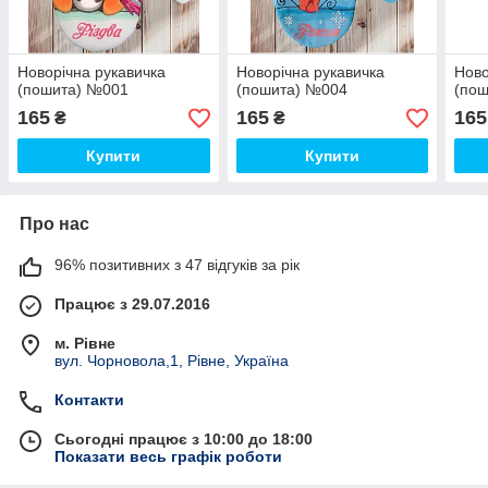
Новорічна рукавичка
Новорічна рукавичка
Ново
(пошита) №001
(пошита) №004
(по
165
165
165
₴
₴
Купити
Купити
Про нас
96% позитивних з 47 відгуків за рік
Працює з 29.07.2016
м. Рівне
вул. Чорновола,1, Рівне, Україна
Контакти
Сьогодні працює з 10:00 до 18:00
Показати весь графік роботи