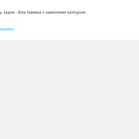
у, задня - біла тканина з нанесеним контуром.
вишивки
.