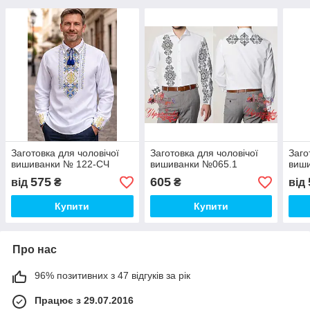
Заготовка для чоловічої
Заготовка для чоловічої
Заго
вишиванки № 122-СЧ
вишиванки №065.1
виши
575
605
від
₴
₴
від
Купити
Купити
Про нас
96% позитивних з 47 відгуків за рік
Працює з 29.07.2016