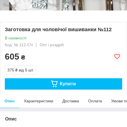
Заготовка для чоловічої вишиванки №112
В наявності
Код: № 112-СЧ
Опт і роздріб
605
₴
375 ₴
від 5 шт.
Купити
Опис
Характеристики
Доставка
Оплата
Умови п
Опис