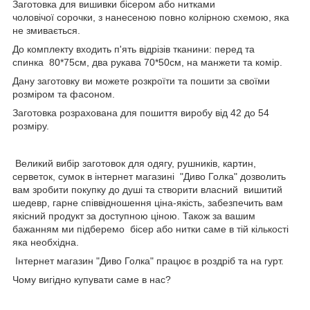
Заготовка для вишивки бісером або нитками
чоловічої сорочки, з нанесеною повно колірною схемою, яка
не змивається.
До комплекту входить п'ять відрізів тканини: перед та
спинка 80*75см, два рукава 70*50см, на манжети та комір.
Дану заготовку ви можете розкроїти та пошити за своїми
розміром та фасоном.
Заготовка розрахована для пошиття виробу від 42 до 54
розміру.
Великий вибір заготовок для одягу, рушників, картин,
серветок, сумок в інтернет магазині "Диво Голка" дозволить
вам зробити покупку до душі та створити власний вишитий
шедевр, гарне співвідношення ціна-якість, забезпечить вам
якісний продукт за доступною ціною. Також за вашим
бажанням ми підберемо бісер або нитки саме в тій кількості
яка необхідна.
Інтернет магазин "Диво Голка" працює в роздріб та на гурт.
Чому вигідно купувати саме в нас?