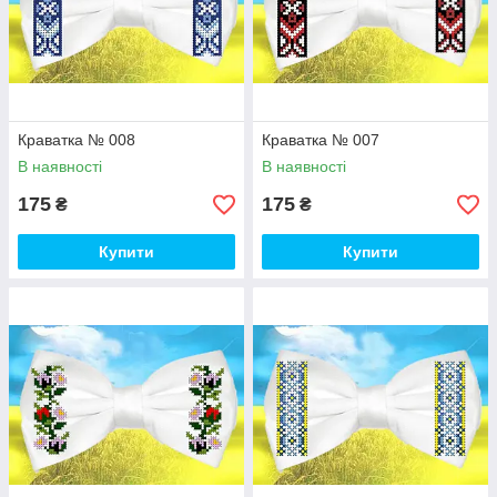
вишивки, та орнамент, вишити бісером чи нитками. Друк
повно колірних схем проводитися на атласі чи габардині
білого кольору, габардині кольоровому, льон-габардині,
домотканому полотні. За бажанням замовника може бути
змінений розмір виробу, замінені кольори, або внесені інші
креативні зміни.
Краватка № 008
Краватка № 007
В наявності
В наявності
175
175
₴
₴
Купити
Купити