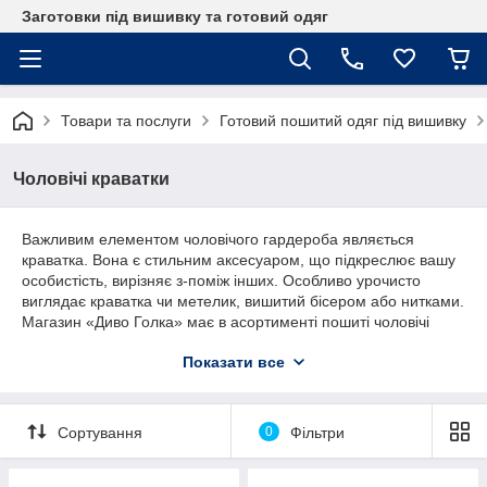
Заготовки під вишивку та готовий одяг
Товари та послуги
Готовий пошитий одяг під вишивку
Чоловічі краватки
Важливим елементом чоловічого гардероба являється
краватка. Вона є стильним аксесуаром, що підкреслює вашу
особистість, вирізняє з-поміж інших. Особливо урочисто
виглядає краватка чи метелик, вишитий бісером або нитками.
Магазин «Диво Голка» має в асортименті пошиті чоловічі
краватки та метелики з нанесенням кольоровим візерунком
Показати все
для вишивки. За вашим бажанням, можемо запропонувати
набір ниток чи бісеру такого кольору, і в такій кількості, яка
потрібна саме вам. Готовий аксесуар може бути чудовим
подарунком коханому, або одного, до знаменного дня.
Сортування
0
Фільтри
Чоловічі краватки для вишивки бісером